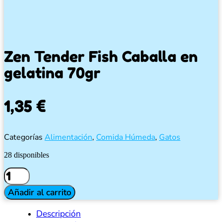
Zen Tender Fish Caballa en
gelatina 70gr
1,35
€
Categorías
Alimentación
,
Comida Húmeda
,
Gatos
28 disponibles
Zen
Tender
Fish
Añadir al carrito
Caballa
en
Descripción
gelatina