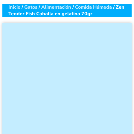
Inicio
/
Gatos
/
Alimentación
/
Comida Húmeda
/ Zen
Tender Fish Caballa en gelatina 70gr