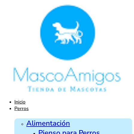
Ir
al
contenido
Inicio
Perros
Alimentación
Pienso para Perros