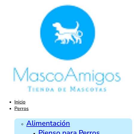
Ir
al
contenido
Inicio
Perros
Alimentación
Pienso para Perros