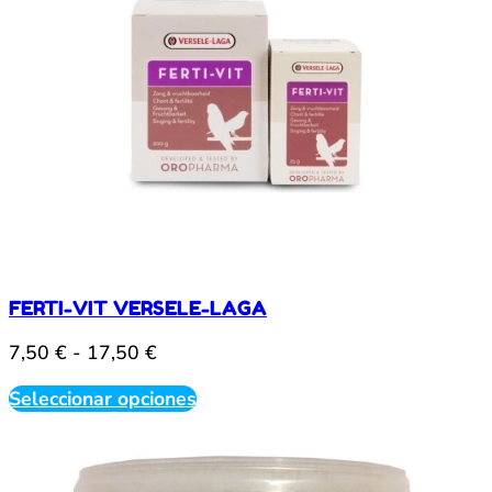
FERTI-VIT VERSELE-LAGA
Rango
7,50
€
-
17,50
€
de
Este
Seleccionar opciones
precios:
producto
desde
tiene
múltiples
7,50 €
variantes.
hasta