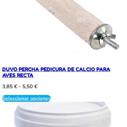
DUVO PERCHA PEDICURA DE CALCIO PARA
AVES RECTA
Rango
3,85
€
-
5,50
€
de
Este
Seleccionar opciones
precios:
producto
desde
tiene
múltiples
3,85 €
variantes.
hasta
Las