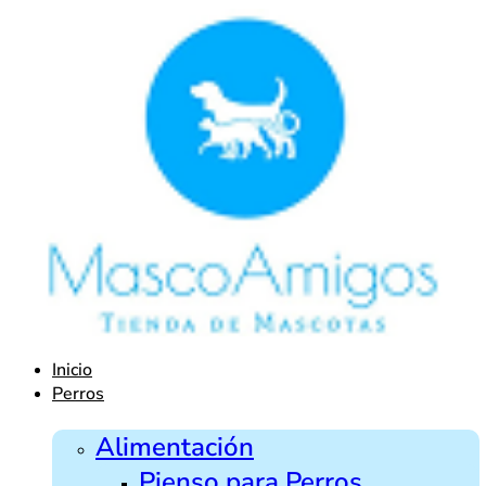
Ir
al
contenido
Inicio
Perros
Alimentación
Pienso para Perros