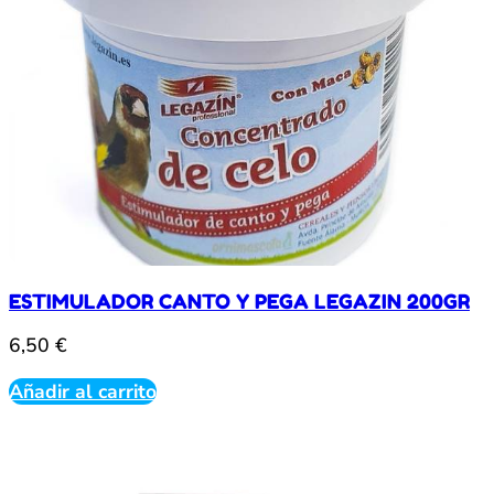
5,50 €
opciones
se
pueden
elegir
en
la
página
de
producto
ESTIMULADOR CANTO Y PEGA LEGAZIN 200GR
6,50
€
Añadir al carrito