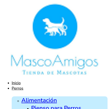
Ir
al
contenido
Inicio
Perros
Alimentación
Pienso para Perros