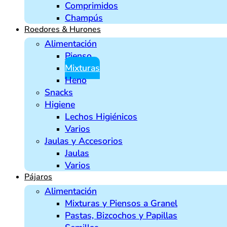
Comprimidos
Champús
Roedores & Hurones
Alimentación
Pienso
Mixturas
Heno
Snacks
Higiene
Lechos Higiénicos
Varios
Jaulas y Accesorios
Jaulas
Varios
Pájaros
Alimentación
Mixturas y Piensos a Granel
Pastas, Bizcochos y Papillas