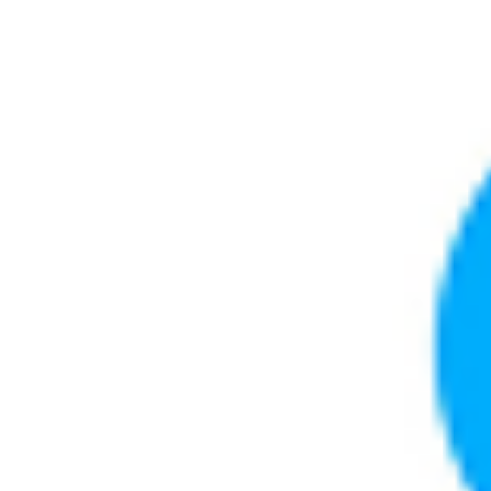
Ir
al
contenido