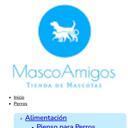
Ir
al
contenido
Inicio
Perros
Alimentación
Pienso para Perros