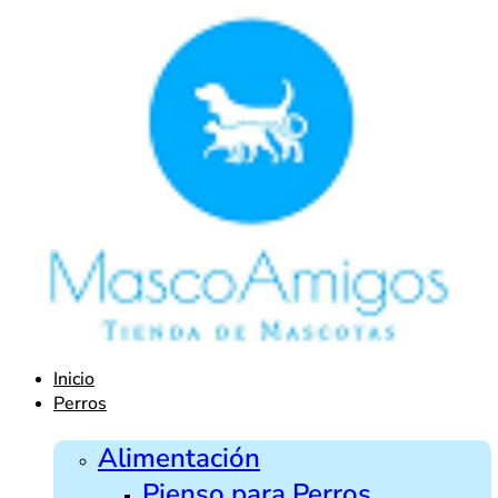
Ir
al
contenido
Inicio
Perros
Alimentación
Pienso para Perros