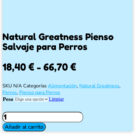
Natural Greatness Pienso
Salvaje para Perros
Rango
18,40
€
-
66,70
€
de
SKU
N/A
Categorías
Alimentación
,
Natural Greatness
,
precios:
Perros
,
Pienso para Perros
Peso
desde
Limpiar
18,40 €
Natural
Greatness
hasta
Pienso
Añadir al carrito
Salvaje