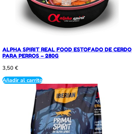
ALPHA SPIRIT REAL FOOD ESTOFADO DE CERDO
PARA PERROS – 280G
3,50
€
Añadir al carrito