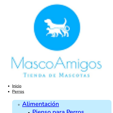
Ir
al
contenido
Inicio
Perros
Alimentación
Pienso para Perros