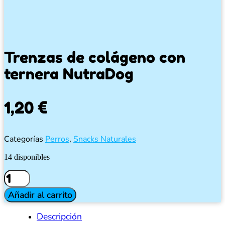
Trenzas de colágeno con
ternera NutraDog
1,20
€
Categorías
Perros
,
Snacks Naturales
14 disponibles
Trenzas
de
colágeno
Añadir al carrito
con
ternera
Descripción
NutraDog