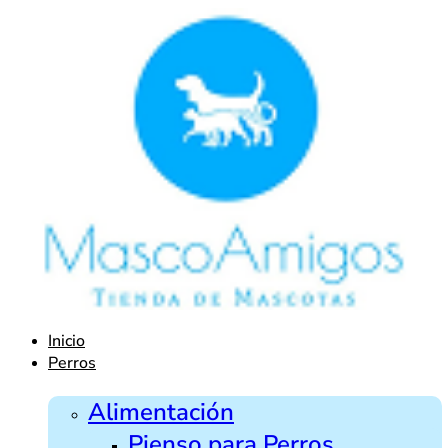
Ir
al
contenido
Inicio
Perros
Alimentación
Pienso para Perros