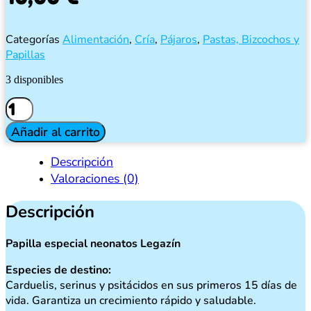
Categorías
Alimentación
,
Cría
,
Pájaros
,
Pastas, Bizcochos y
Papillas
3 disponibles
PAPILLA
ESPECIAL
NEONATOS
Añadir al carrito
Legazin
500gr
Descripción
cantidad
Valoraciones (0)
Descripción
Papilla especial neonatos Legazín
Especies de destino:
Carduelis, serinus y psitácidos en sus primeros 15 días de
vida. Garantiza un crecimiento rápido y saludable.