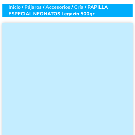
Inicio
/
Pájaros
/
Accesorios
/
Cría
/ PAPILLA
ESPECIAL NEONATOS Legazin 500gr